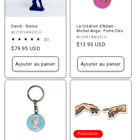
i
o
n
David - Statue
La Création d'Adam -
Michel-Ange - Porte-Clés
Fournisseur :
MICHELANGELO
:
Fournisseur :
MICHELANGELO
2
(2)
Prix
$13.95 USD
total
Prix
$79.95 USD
des
habituel
critiques
habituel
Ajouter au panier
Ajouter au panier
Promotion