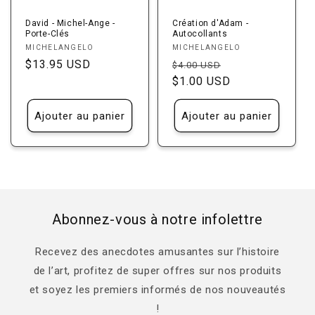
David - Michel-Ange -
Création d'Adam -
Porte-Clés
Autocollants
Fournisseur :
Fournisseur :
MICHELANGELO
MICHELANGELO
Prix
$13.95 USD
Prix
Prix
$4.00 USD
habituel
habituel
$1.00 USD
promotionnel
Ajouter au panier
Ajouter au panier
Abonnez-vous à notre infolettre
Recevez des anecdotes amusantes sur l’histoire
de l’art, profitez de super offres sur nos produits
et soyez les premiers informés de nos nouveautés
!