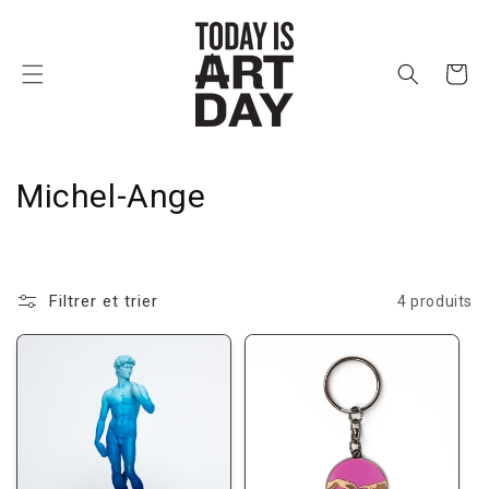
et
passer
au
contenu
Panier
C
Michel-Ange
o
l
Filtrer et trier
4 produits
l
e
c
t